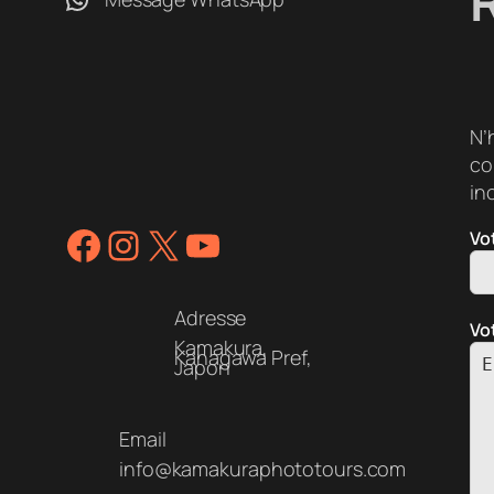
N’
co
in
Facebook
Instagram
X
YouTube
Vo
Adresse
Vo
Kamakura,
Kanagawa Pref,
Japon
Email
info@kamakuraphototours.com