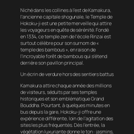
Niché dans les collines à l’est de Kamakura,
l’ancienne capitale shogunale, le Temple de
Hokoku-ji est une petite merveille qui attire
les voyageurs en quête de sérénité. Fondé
en 1334, ce temple zen de l’école Rinzai est
surtout célèbre pour son surnom de «
temple des bambous », en raison de
l’incroyable forêt de bambous qui s’étend
derrière son pavillon principal.
Un écrin de verdure hors des sentiers battus
Kamakura attire chaque année des millions
de visiteurs, séduits par ses temples
historiques et son emblématique Grand
Bouddha. Pourtant, à quelques minutes en
bus depuis la gare, Hokoku-ji offre une
expérience différente, loin de l’agitation des
sites les plus fréquentés. Dès l’entrée, la
végétation luxuriante donne le ton : jasmins,