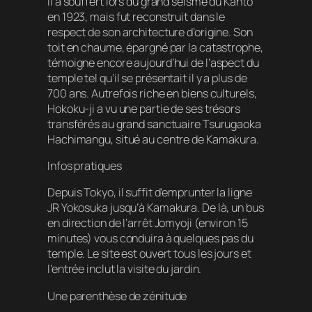
Il a souffert lors du grand séisme du Kantō
en 1923, mais fut reconstruit dans le
respect de son architecture d’origine. Son
toit en chaume, épargné par la catastrophe,
témoigne encore aujourd’hui de l’aspect du
temple tel qu’il se présentait il y a plus de
700 ans. Autrefois riche en biens culturels,
Hokoku-ji a vu une partie de ses trésors
transférés au grand sanctuaire Tsurugaoka
Hachimangu, situé au centre de Kamakura.
Infos pratiques
Depuis Tokyo, il suffit d’emprunter la ligne
JR Yokosuka jusqu’à Kamakura. De là, un bus
en direction de l’arrêt Jomyoji (environ 15
minutes) vous conduira à quelques pas du
temple. Le site est ouvert tous les jours et
l’entrée inclut la visite du jardin.
Une parenthèse de zénitude