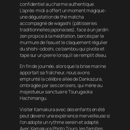
confidentiel au charme authentique.
L’après-midi a offert un moment magique :
une dégustation de thé matcha
accompagné de wagashi (pâtisseries
traditionnelles japonaises), face à un jardin
zen propice à la méditation, bercés par le
murmure de l’eau et le claquement régulier
du shishi-odoshi, ce bambou qui pivote et
tape sur un pierre lorsqu’il se remplit d’eau.
En fin de journée, alors que la brise marine
apportait sa fraîcheur, nous avons
emprunté la célèbre allée de Dankazura,
ombragée par ses cerisiers, qui mène au
majestueux sanctuaire Tsurugaoka
Hachimangu.
Visiter Kamakura avec des enfants en été
peut devenir une expérience merveilleuse si
l’on adopte un rythme serein et adapté.
Avec Kamakura Photo Tours, les familles