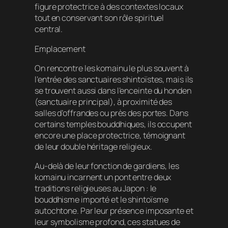
figure protectrice à des contextes locaux
tout en conservant son rôle spirituel
central.
Emplacement
On rencontre les komainu le plus souvent à
l’entrée des sanctuaires shintoïstes, mais ils
se trouvent aussi dans l’enceinte du honden
(sanctuaire principal), à proximité des
salles d’offrandes ou près des portes. Dans
certains temples bouddhiques, ils occupent
encore une place protectrice, témoignant
de leur double héritage religieux.
Au-delà de leur fonction de gardiens, les
komainu incarnent un pont entre deux
traditions religieuses au Japon : le
bouddhisme importé et le shintoïsme
autochtone. Par leur présence imposante et
leur symbolisme profond, ces statues de