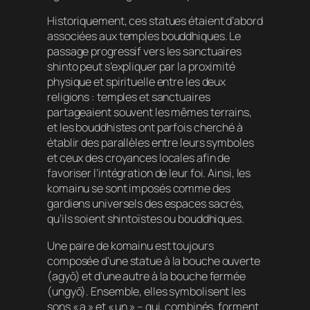
Historiquement, ces statues étaient d’abord
associées aux temples bouddhiques. Le
passage progressif vers les sanctuaires
shinto peut s’expliquer par la proximité
physique et spirituelle entre les deux
religions : temples et sanctuaires
partageaient souvent les mêmes terrains,
et les bouddhistes ont parfois cherché à
établir des parallèles entre leurs symboles
et ceux des croyances locales afin de
favoriser l’intégration de leur foi. Ainsi, les
komainu se sont imposés comme des
gardiens universels des espaces sacrés,
qu’ils soient shintoïstes ou bouddhiques.
Une paire de komainu est toujours
composée d’une statue à la bouche ouverte
(agyō) et d’une autre à la bouche fermée
(ungyō). Ensemble, elles symbolisent les
sons « a » et « un » – qui, combinés, forment