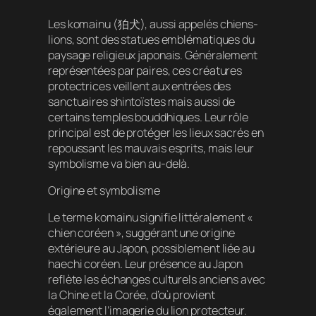
Les komainu (狛犬), aussi appelés chiens-
lions, sont des statues emblématiques du
paysage religieux japonais. Généralement
représentées par paires, ces créatures
protectrices veillent aux entrées des
sanctuaires shintoïstes mais aussi de
certains temples bouddhiques. Leur rôle
principal est de protéger les lieux sacrés en
repoussant les mauvais esprits, mais leur
symbolisme va bien au-delà.
Origine et symbolisme
Le terme komainu signifie littéralement «
chien coréen », suggérant une origine
extérieure au Japon, possiblement liée au
haechi coréen. Leur présence au Japon
reflète les échanges culturels anciens avec
la Chine et la Corée, d’où provient
également l’imagerie du lion protecteur.