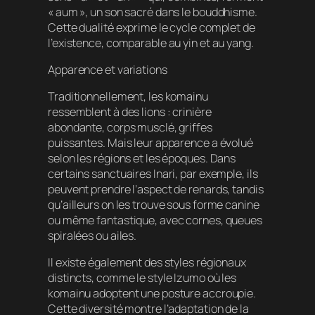
« aum », un son sacré dans le bouddhisme.
Cette dualité exprime le cycle complet de
l’existence, comparable au yin et au yang.
Apparence et variations
Traditionnellement, les komainu
ressemblent à des lions : crinière
abondante, corps musclé, griffes
puissantes. Mais leur apparence a évolué
selon les régions et les époques. Dans
certains sanctuaires Inari, par exemple, ils
peuvent prendre l’aspect de renards, tandis
qu’ailleurs on les trouve sous forme canine
ou même fantastique, avec cornes, queues
spiralées ou ailes.
Il existe également des styles régionaux
distincts, comme le style Izumo où les
komainu adoptent une posture accroupie.
Cette diversité montre l’adaptation de la