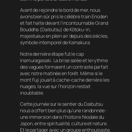
Avant de rejoindre le bord de mer, nous
avons bien sûr pris le célèbre train Enoden
et fait halte devant l’incontournable Grand
Bouddha (Daibutsu) de Kōtoku-in,
majestueux en plein air depuis des siècles,
symbole intemporel de Kamakura.
Notre dernière étape fut le cap
Inamuragasaki. La brise salée et le rythme
des vagues formaient un contraste parfait
avec notre matinée en forêt. Même si le
mont Fuji jouait à cache-cache derrière les
nuages, la vue sur l’horizon restait
inoubliable.
Cette journée sur le sentier du Daibutsu
nous a offert bien plus qu’une randonnée :
une immersion dans l’histoire féodale du
Japon, entre spiritualité, culture et nature.
Et le partager avec un groupe enthousiaste,