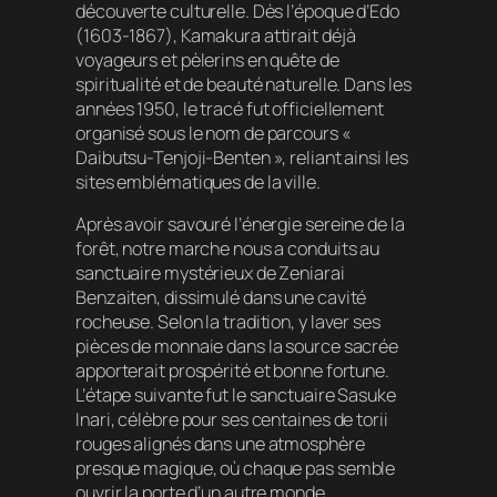
découverte culturelle. Dès l’époque d’Edo
(1603-1867), Kamakura attirait déjà
voyageurs et pèlerins en quête de
spiritualité et de beauté naturelle. Dans les
années 1950, le tracé fut officiellement
organisé sous le nom de parcours «
Daibutsu-Tenjoji-Benten », reliant ainsi les
sites emblématiques de la ville.
Après avoir savouré l’énergie sereine de la
forêt, notre marche nous a conduits au
sanctuaire mystérieux de Zeniarai
Benzaiten, dissimulé dans une cavité
rocheuse. Selon la tradition, y laver ses
pièces de monnaie dans la source sacrée
apporterait prospérité et bonne fortune.
L’étape suivante fut le sanctuaire Sasuke
Inari, célèbre pour ses centaines de torii
rouges alignés dans une atmosphère
presque magique, où chaque pas semble
ouvrir la porte d’un autre monde.