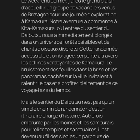
Le week-end dernier, j’ai eu le grand plaisir
d’accueillir un groupe de vacanciers venus
de Bretagne pour une journée d’exploration
à Kamakura. Notre aventure a commencé à
Kita-Kamakura, où l’entrée du sentier du
Daibutsu nous a immédiatement plongés
dans un univers de forêts paisibles et de
chants d’oiseaux discrets. Cette randonnée,
accessible et ombragée, serpente à travers
les collines verdoyantes de Kamakura. Le
bruissement des feuilles dans la brise et les
panoramas cachés sur la ville invitaient à
ralentir le pas et à profiter pleinement de ce
voyage hors du temps.
Mais le sentier du Daibutsu n’est pas qu’un
simple chemin de randonnée : c’est un
itinéraire chargé d’histoire. Autrefois
emprunté par les moines et les samouraïs
pour relier temples et sanctuaires, il est
devenu au fil des siècles un parcours de